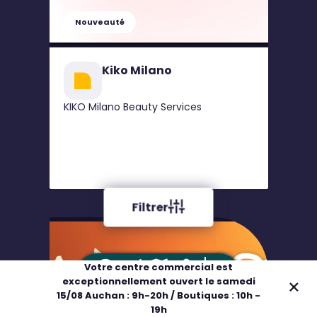
Nouveauté
Kiko Milano
KIKO Milano Beauty Services
Filtrer
Votre centre commercial est
exceptionnellement ouvert le samedi
Adresse
Horaires
Plan
Boutiques
15/08 Auchan : 9h-20h / Boutiques : 10h -
19h