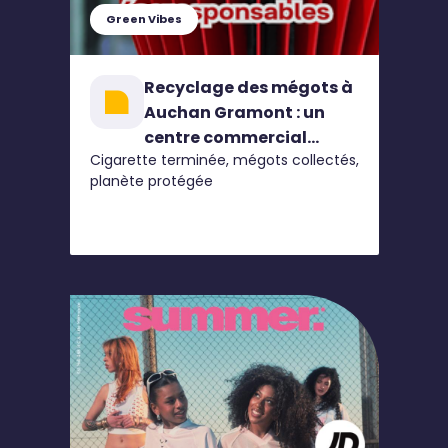
Green Vibes
Recyclage des mégots à
Auchan Gramont : un
centre commercial
Cigarette terminée, mégots collectés,
engagé pour
planète protégée
l'environnement