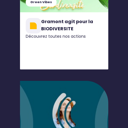
Green Vibes
Gramont agit pour la
BIODIVERSITE
Découvrez toutes nos actions