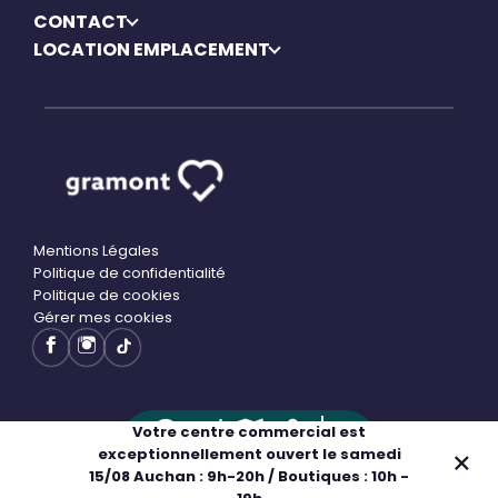
CONTACT
LOCATION EMPLACEMENT
Mentions Légales
Politique de confidentialité
Politique de cookies
Gérer mes cookies
Votre centre commercial est
exceptionnellement ouvert le samedi
Adresse
Horaires
Plan
Boutiques
15/08 Auchan : 9h-20h / Boutiques : 10h -