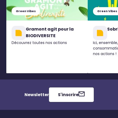
Green Vibes
Green Vibes
Gramont agit pour la
Sobr
BIODIVERSITE
Découvrez toutes nos actions
Ici, ensemble,
consommation
nos actions !
Newsletter
S'inscrire