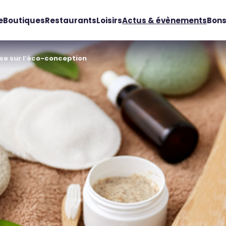
e
Boutiques
Restaurants
Loisirs
Actus & évènements
Bons
se sur l’éco-conception