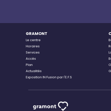
GRAMONT
Le centre
B
Horaires
R
Services
L
Accès
B
Plan
O
Actualités
G
Exposition IN Fusion par l'E.F.S