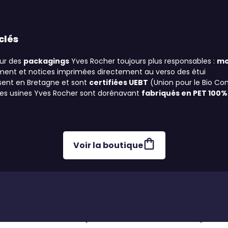
clés
ur des
packagings
Yves Rocher toujours plus responsables :
mo
lement et notices imprimées directement au verso des étui
ent en Bretagne et sont
certifiées UEBT
(Union pour le Bio C
des usines Yves Rocher sont dorénavant
fabriqués en PET 100%
Voir la boutique