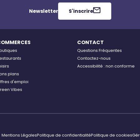
Newsletter
S'inscrire
COMMERCES
CONTACT
outiques
Questions Fréquentes
estaurants
Contactez-nous
oisirs
Accessibilité : non conforme
ons plans
ffres d'emploi
reen Vibes
Mentions Légales
Politique de confidentialité
Politique de cookies
Gér