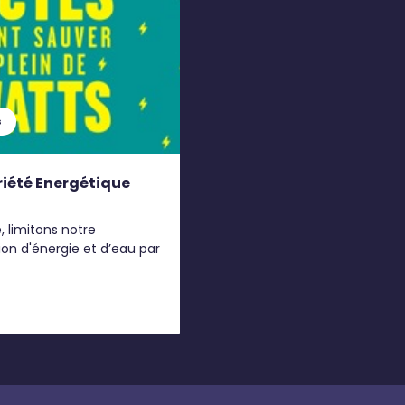
s
iété Energétique
, limitons notre
n d'énergie et d’eau par