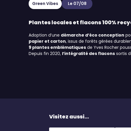
Green Vibes
Le 07/08
Plantes locales et flacons 100% recy
Adoption d’une
démarche d’éco conception
po
papier et carton
, issus de forêts gérées durab
9 plantes emblématiques
de Yves Rocher pouss
Depuis fin 2020,
l’intégralité des flacons
sortis 
Visitez aussi...