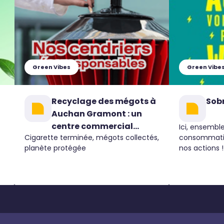
Green Vibes
Green Vibe
Recyclage des mégots à
Sobr
Auchan Gramont : un
centre commercial
Ici, ensemble
Cigarette terminée, mégots collectés,
consommatio
engagé pour
planète protégée
nos actions !
l'environnement