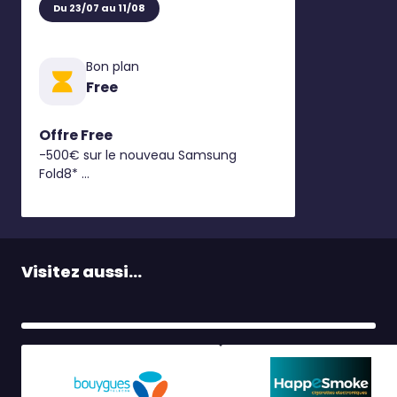
Du 23/07 au 11/08
Bon plan
Free
Offre Free
-500€ sur le nouveau Samsung
Fold8*
C’est dès maintenant chez Free !
Retrouvez toutes nos offres
exclusives en boutique Free !
Visitez aussi...