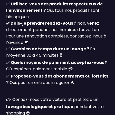
✅
Utilisez-vous des produits respectueux de
l
’
environnement ?
Oui, tous nos produits sont
biologiques
✅
Dois-je prendre rendez-vous ?
Non, venez
directement pendant nos horaires d'ouverture.
Pour une r
é
novation compl
è
te, contactez-nous
à
l
’
avance
📅
✅
Combien de temps dure un lavage ?
En
moyenne 30
à
45 minutes
⏳
✅
Quels moyens de paiement acceptez-vous ?
CB, esp
è
ces, paiement mobile
💳
✅
Proposez-vous des abonnements ou forfaits
?
Oui, pour un entretien r
é
gulier
🔥
👉
Confiez-nous votre voiture et profitez d’un
lavage écologique et pratique
pendant votre
shopping
😍