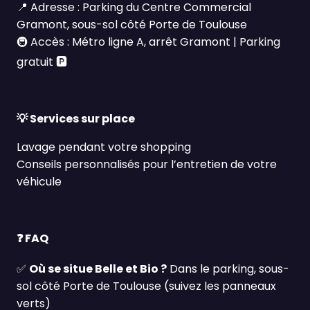
📍
Adresse : Parking du Centre Commercial
Gramont, sous-sol côté Porte de Toulouse
🚇
Accès : Métro ligne A, arrêt Gramont | Parking
gratuit
🅿️
💡
Services sur place
Lavage pendant votre shopping
Conseils personnalis
é
s pour l
’
entretien de votre
v
é
hicule
❓
FAQ
✅
O
ù
se situe Belle et Bio ?
Dans le parking, sous-
sol c
ô
t
é
Porte de Toulouse (suivez les panneaux
verts)